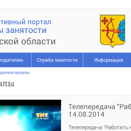
тивный портал
ы занятости
ской области
тодателям
Служба занятости
Информация
идеоматериалы
алы
Телепередача "Раб
14.08.2014
Телепередача "Работать н