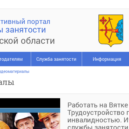
тивный портал
ы занятости
ской области
тодателям
Служба занятости
Информация
идеоматериалы
алы
Работать на Вятке 
Трудоустройство 
инвалидностью. И
службы занятости 