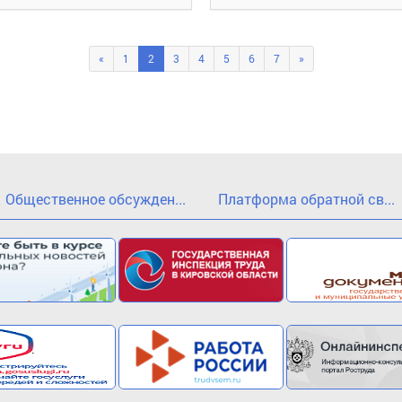
«
1
2
3
4
5
6
7
»
Общественное обсужден...
Платформа обратной св...