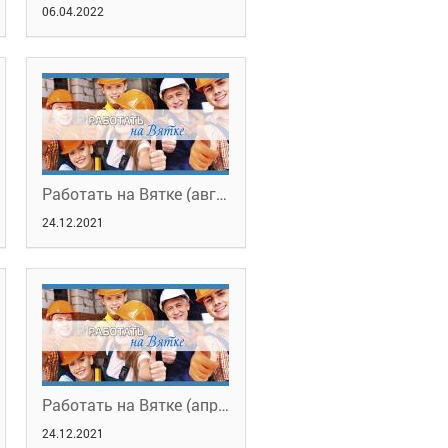
06.04.2022
Работать на Вятке (август, 2021). Обучение в рамках НП "Демография"
24.12.2021
Работать на Вятке (апрель,2021). О планах работы службы занятости в 2021 году и модернизации ЦЗН города Кирова
24.12.2021