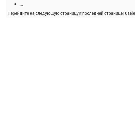
...
Перейдите на следующую страницу
К последней странице
10
sele