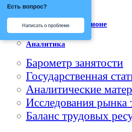
Информация
Есть вопрос?
Информация о регионе
Написать о проблеме
Аналитика
Барометр занятости
Государственная стат
Аналитические мате
Исследования рынка 
Баланс трудовых рес